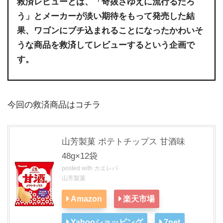
救済レビューとは、「奇抜さゆえに流行るだろ
う」とメーカーが淡い期待をもって発売した結
果、ワゴンにブチ込まれることになったかわいそ
うな商品を救済してレビューするという企画で
す。
今回の救済商品はコチラ
山芳製菓 ポテトチップス 甘酒味
48g×12袋
posted with
カエレバ
山芳製菓
Amazon
楽天市場
Yahooショッピング
7net