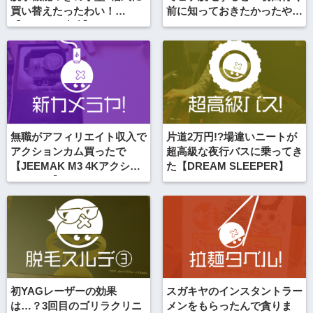
買い替えたったわい！
前に知っておきたかったやっ
【ALUMIS晴晴】
とくべきこと・やってはいけ
ないことなど【永久脱毛の記
録#1】
無職がアフィリエイト収入で
片道2万円!?場違いニートが
アクションカム買ったで
超高級な夜行バスに乗ってき
【JEEMAK M3 4Kアクショ
た【DREAM SLEEPER】
ンカメラ】
初YAGレーザーの効果
スガキヤのインスタントラー
は…？3回目のゴリラクリニ
メンをもらったんで貪りま