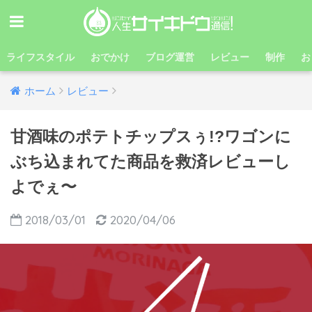
ライフスタイル
おでかけ
ブログ運営
レビュー
制作
お
ホーム
レビュー
甘酒味のポテトチップスぅ!?ワゴンに
ぶち込まれてた商品を救済レビューし
よでぇ〜
2018/03/01
2020/04/06