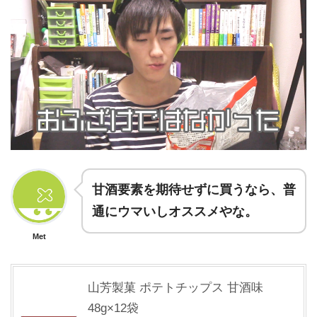
甘酒要素を期待せずに買うなら、普
通にウマいしオススメやな。
Met
山芳製菓 ポテトチップス 甘酒味
48g×12袋