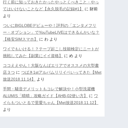
行く前に知っておきたかったやっとくべきこと・やっ
てはいけないことなど【永久脱毛の記録#1】
に
財前
より
ついにBIGLOBEデビューや！評判の「エンタメフリ
ー・オプション」でYouTubeLIVEはできるんかいな？
【格安SIMスマホ】
に
わ
より
ワイでもいける！？テープ起こし技能検定にニートが
挑戦してみた【副業にイイ資格】
に
め
より
ココええやん！大阪なんばエリアでオススメの大型書
店３つ
に
つばき1stアルバムリリイベいってきた【Met
放送2018.11.14】
より
手間・騒音デメリットもコレで解決や！小型洗濯機
ALUMIS「晴晴」攻略ガイド【AHB-02使い方】
に
ワ
イらもついとるで里愛ちゃん【Met放送2018.11.12】
より