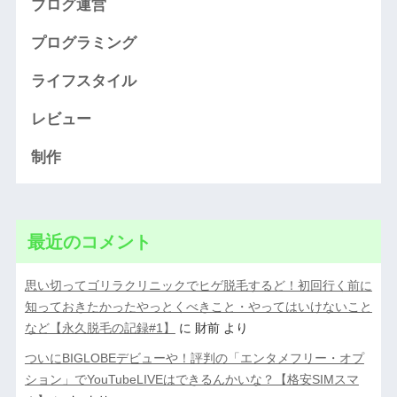
ブログ運営
プログラミング
ライフスタイル
レビュー
制作
最近のコメント
思い切ってゴリラクリニックでヒゲ脱毛するど！初回行く前に
知っておきたかったやっとくべきこと・やってはいけないこと
など【永久脱毛の記録#1】
に
財前
より
ついにBIGLOBEデビューや！評判の「エンタメフリー・オプ
ション」でYouTubeLIVEはできるんかいな？【格安SIMスマ