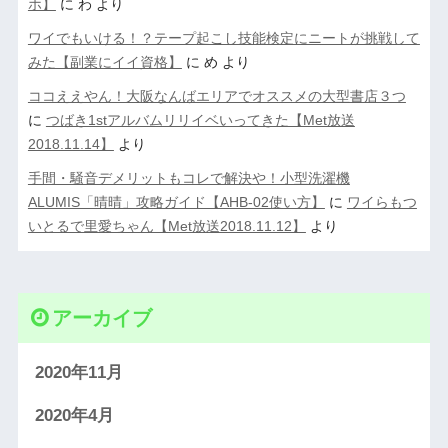
ホ】
に
わ
より
ワイでもいける！？テープ起こし技能検定にニートが挑戦して
みた【副業にイイ資格】
に
め
より
ココええやん！大阪なんばエリアでオススメの大型書店３つ
に
つばき1stアルバムリリイベいってきた【Met放送
2018.11.14】
より
手間・騒音デメリットもコレで解決や！小型洗濯機
ALUMIS「晴晴」攻略ガイド【AHB-02使い方】
に
ワイらもつ
いとるで里愛ちゃん【Met放送2018.11.12】
より
アーカイブ
2020年11月
2020年4月