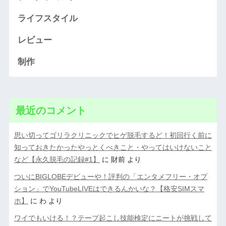
ライフスタイル
レビュー
制作
最近のコメント
思い切ってゴリラクリニックでヒゲ脱毛するど！初回行く前に
知っておきたかったやっとくべきこと・やってはいけないこと
など【永久脱毛の記録#1】
に
財前
より
ついにBIGLOBEデビューや！評判の「エンタメフリー・オプ
ション」でYouTubeLIVEはできるんかいな？【格安SIMスマ
ホ】
に
わ
より
ワイでもいける！？テープ起こし技能検定にニートが挑戦して