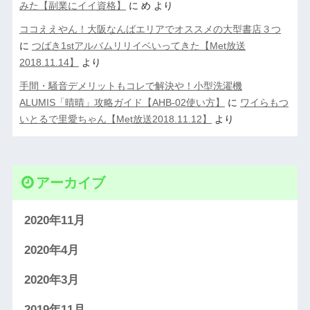
みた【副業にイイ資格】
に
め
より
ココええやん！大阪なんばエリアでオススメの大型書店３つ
に
つばき1stアルバムリリイベいってきた【Met放送
2018.11.14】
より
手間・騒音デメリットもコレで解決や！小型洗濯機
ALUMIS「晴晴」攻略ガイド【AHB-02使い方】
に
ワイらもつ
いとるで里愛ちゃん【Met放送2018.11.12】
より
アーカイブ
2020年11月
2020年4月
2020年3月
2019年11月